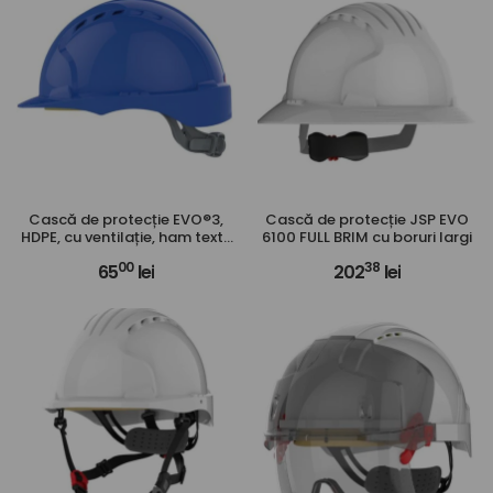
Cască de protecție EVO®3,
Cască de protecție JSP EVO
HDPE, cu ventilație, ham textil
6100 FULL BRIM cu boruri largi
6 puncte, glisieră de reglare
00
38
65
lei
202
lei