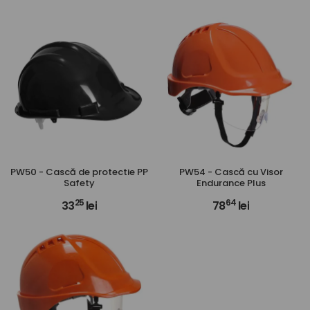
PW50 - Cască de protectie PP
PW54 - Cască cu Visor
Safety
Endurance Plus
25
64
33
lei
78
lei