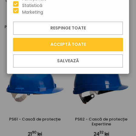
Statistică
Marketing
PS52 - Cască de protecție Full
PS57 - Cască de protecție
RESPINGE TOATE
Brim Future
Expertbase Wheel
40
97
63
lei
42
lei
ACCEPTĂ TOATE
SALVEAZĂ
PS61 - Cască de protecție
PS62 - Cască de protecție
Expertline
90
32
21
lei
24
lei