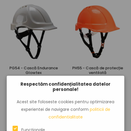
PG54 - Cască Endurance
PH55 - Cască de protecție
Glowtex
ventilată
04
54
88
lei
40
lei
Respectăm confidențialitatea datelor
personale!
Acest site foloseste cookies pentru optimizarea
experientei de navigare conform
politicii de
confidentialitate
Funcționale