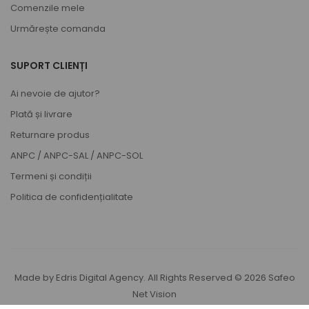
Comenzile mele
Urmărește comanda
SUPORT CLIENȚI
Ai nevoie de ajutor?
Plată și livrare
Returnare produs
ANPC
/
ANPC-SAL
/
ANPC-SOL
Termeni și condiții
Politica de confidențialitate
Made by
Edris Digital Agency
. All Rights Reserved © 2026
Safeo
Net Vision