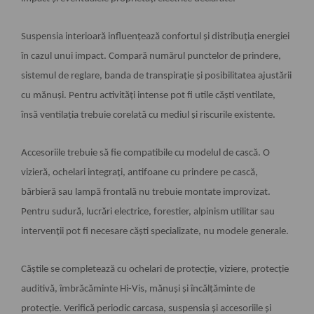
Suspensia interioară influențează confortul și distribuția energiei
în cazul unui impact. Compară numărul punctelor de prindere,
sistemul de reglare, banda de transpirație și posibilitatea ajustării
cu mănuși. Pentru activități intense pot fi utile căști ventilate,
însă ventilația trebuie corelată cu mediul și riscurile existente.
Accesoriile trebuie să fie compatibile cu modelul de cască. O
vizieră, ochelari integrați, antifoane cu prindere pe cască,
bărbieră sau lampă frontală nu trebuie montate improvizat.
Pentru sudură, lucrări electrice, forestier, alpinism utilitar sau
intervenții pot fi necesare căști specializate, nu modele generale.
Căștile se completează cu ochelari de protecție, viziere, protecție
auditivă, îmbrăcăminte Hi-Vis, mănuși și încălțăminte de
protecție. Verifică periodic carcasa, suspensia și accesoriile și