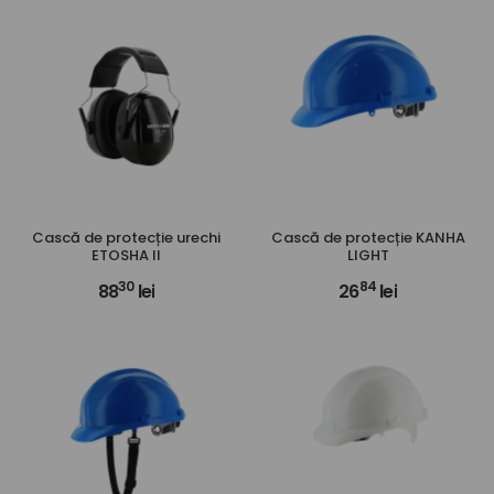
Cască de protecție urechi
Cască de protecție KANHA
ETOSHA II
LIGHT
30
84
88
lei
26
lei