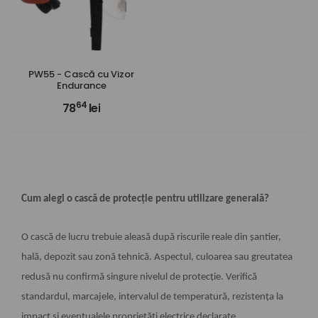
PW55 - Cască cu Vizor
Endurance
64
78
lei
Cum alegi o cască de protecție pentru utilizare generală?
O cască de lucru trebuie aleasă după riscurile reale din șantier,
hală, depozit sau zonă tehnică. Aspectul, culoarea sau greutatea
redusă nu confirmă singure nivelul de protecție. Verifică
standardul, marcajele, intervalul de temperatură, rezistența la
impact și eventualele proprietăți electrice declarate.