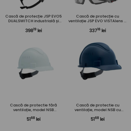
Cască de protecție JSP EVO5
Cască de protecție cu
DUALSWITCH industrială și
ventilație JSP EVO VISTAlens și
pentru alpinism
ochelari încorporați
19
16
398
lei
337
lei
Cască de protectie fără
Cască de protectie cu
ventilație, model NSB
ventilație, model NSB cu
Honeywell, cu buton de
buton de reglare
68
68
51
lei
51
lei
reglare