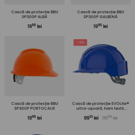
Cască de protecție BBU
Cască de protecție BBU
SP300P ALBĂ
SP300P GALBENĂ
95
95
19
lei
19
lei
- 15%
Cască de protecție BBU
Cască de protecție EVOLite®
SP300P PORTOCALIE
ultra-ușoară, ham textil,
pentru uz industrial
95
10
59
19
lei
99
lei
116
lei