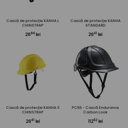
Cască de protecție KANHA L
Cască de protecție KANHA
CHINSTRAP
STANDARD
84
41
26
lei
26
lei
Cască de protecție KANHA S
PC55 - Cască Endurance
CHINSTRAP
Carbon Look
41
52
26
lei
112
lei