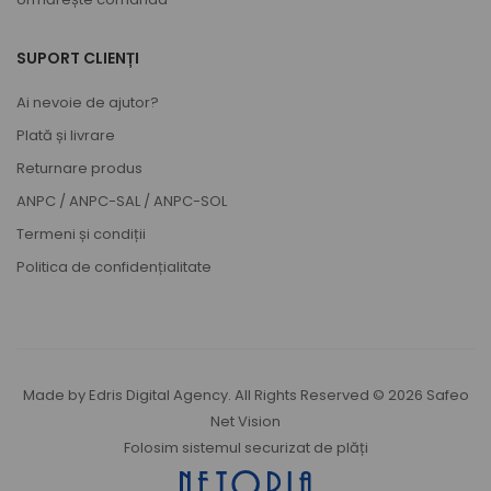
SUPORT CLIENȚI
Ai nevoie de ajutor?
Plată și livrare
Returnare produs
ANPC
/
ANPC-SAL
/
ANPC-SOL
Termeni și condiții
Politica de confidențialitate
Made by
Edris Digital Agency
. All Rights Reserved © 2026
Safeo
Net Vision
Folosim sistemul securizat de plăți