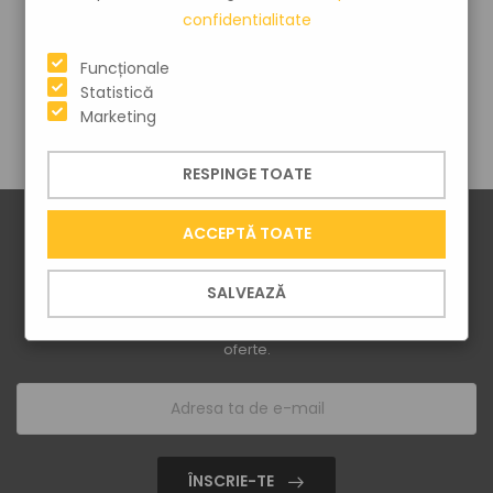
confidentialitate
Dacă nu ești sigur că FFP1 este suficient, consultanții Safeo te pot
Funcționale
ajuta gratuit să compari nivelurile de protecție și să alegi varianta
Statistică
corectă.
Marketing
RESPINGE TOATE
ACCEPTĂ TOATE
SALVEAZĂ
ÎNSCRIE-TE LA NEWSLETTER!
Vei afla primul despre cele mai noi produse și cele mai tari
oferte.
ÎNSCRIE-TE