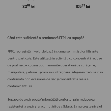
81
39
30
lei
105
lei
Când este suficientă o semimască FFP1 cu supapă?
FFP1 reprezintă nivelul de bază în gama semimăștilor filtrante
pentru particule. Este utilizată în activități cu concentrații reduse
de praf netoxic, cum pot fi anumite operațiuni de curățenie,
manipulare, șlefuire ușoară sau întreținere. Alegerea trebuie însă
confirmată prin evaluarea de risc și concentrația reală a
contaminantului.
Supapa de expir poate îmbunătăți confortul prin reducerea
rezistenței la expir și a acumulării de căldură. Ea nu crește nivelul