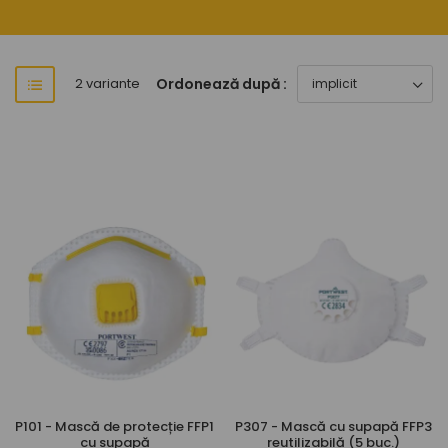
Ordonează după :
2 variante
P101 - Mască de protecție FFP1
P307 - Mască cu supapă FFP3
cu supapă
reutilizabilă (5 buc.)