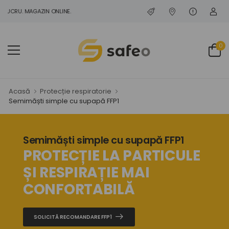
LUCRU. MAGAZIN ONLINE.
0
Acasă
Protecție respiratorie
Semimăști simple cu supapă FFP1
Semimăști simple cu supapă FFP1
PROTECȚIE LA PARTICULE
ȘI RESPIRAȚIE MAI
CONFORTABILĂ
SOLICITĂ RECOMANDARE FFP1