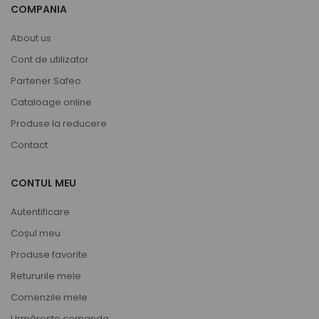
COMPANIA
About us
Cont de utilizator
Partener Safeo
Cataloage online
Produse la reducere
Contact
CONTUL MEU
Autentificare
Coșul meu
Produse favorite
Retururile mele
Comenzile mele
Urmărește comanda