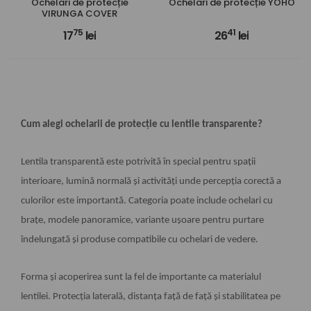
Ochelari de protecție
Ochelari de protecție YOHO
VIRUNGA COVER
75
41
17
lei
26
lei
Cum alegi ochelarii de protecție cu lentile transparente?
Lentila transparentă este potrivită în special pentru spații
interioare, lumină normală și activități unde percepția corectă a
culorilor este importantă. Categoria poate include ochelari cu
brațe, modele panoramice, variante ușoare pentru purtare
îndelungată și produse compatibile cu ochelari de vedere.
Forma și acoperirea sunt la fel de importante ca materialul
lentilei. Protecția laterală, distanța față de față și stabilitatea pe