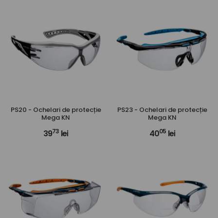
PS20 - Ochelari de protecție
PS23 - Ochelari de protecție
Mega KN
Mega KN
73
05
39
lei
40
lei