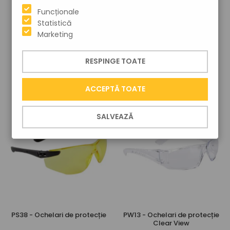
Funcționale
Statistică
Marketing
PS37 - Ochelari de protecție
PS37 - Ochelari de protecție
RESPINGE TOATE
ultra ușori
polarizați ultra ușori
56
26
27
lei
98
lei
ACCEPTĂ TOATE
SALVEAZĂ
PS38 - Ochelari de protecție
PW13 - Ochelari de protecție
Clear View