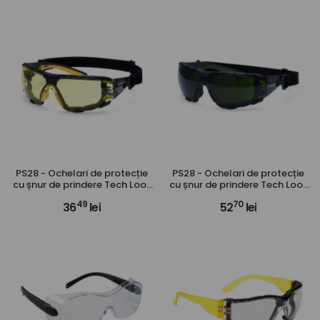
PS28 - Ochelari de protecție
PS28 - Ochelari de protecție
cu șnur de prindere Tech Look
cu șnur de prindere Tech Look
Pro KN
Pro KN cu lentile verzi
49
70
36
lei
52
lei