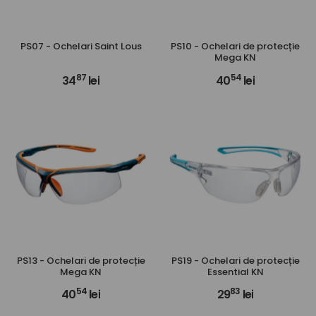
PS07 - Ochelari Saint Lous
PS10 - Ochelari de protecție
Mega KN
87
54
34
lei
40
lei
PS13 - Ochelari de protecție
PS19 - Ochelari de protecție
Mega KN
Essential KN
54
83
40
lei
29
lei