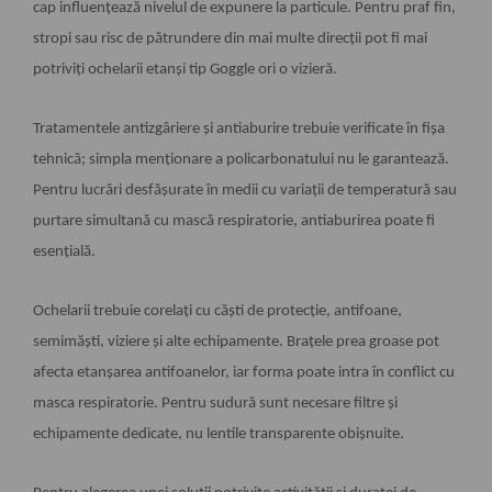
cap influențează nivelul de expunere la particule. Pentru praf fin,
stropi sau risc de pătrundere din mai multe direcții pot fi mai
potriviți ochelarii etanși tip Goggle ori o vizieră.
Tratamentele antizgâriere și antiaburire trebuie verificate în fișa
tehnică; simpla menționare a policarbonatului nu le garantează.
Pentru lucrări desfășurate în medii cu variații de temperatură sau
purtare simultană cu mască respiratorie, antiaburirea poate fi
esențială.
Ochelarii trebuie corelați cu căști de protecție, antifoane,
semimăști, viziere și alte echipamente. Brațele prea groase pot
afecta etanșarea antifoanelor, iar forma poate intra în conflict cu
masca respiratorie. Pentru sudură sunt necesare filtre și
echipamente dedicate, nu lentile transparente obișnuite.