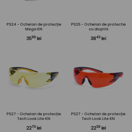
PS24 - Ochelari de protecție
PS25 - Ochelari de protectie
Mega KN
cu dioptrii
99
43
35
lei
38
lei
PS27 - Ochelari de protecție
PS27 - Ochelari de protecție
Tech Look Lite KN
Tech Look Lite KN
70
38
22
lei
22
lei