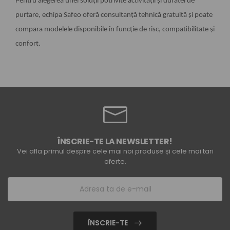
Pentru alegerea unei soluții potrivite activității și duratei de
purtare, echipa Safeo oferă consultanță tehnică gratuită și poate
compara modelele disponibile în funcție de risc, compatibilitate și
confort.
ÎNSCRIE-TE LA NEWSLETTER!
Vei afla primul despre cele mai noi produse și cele mai tari
oferte.
ÎNSCRIE-TE