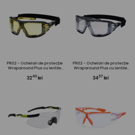
PR02 - Ochelari de protecție
PR02 - Ochelari de protecție
Wraparound Plus cu lentile
Wraparound Plus cu lentile
transparente, galbene,
oglindă
43
37
32
lei
34
lei
fumurii