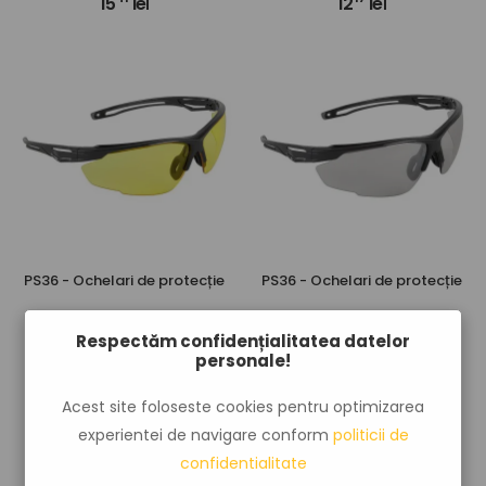
15
lei
12
lei
PS36 - Ochelari de protecție
PS36 - Ochelari de protecție
44
32
20
lei
24
lei
Respectăm confidențialitatea datelor
personale!
Acest site foloseste cookies pentru optimizarea
experientei de navigare conform
politicii de
confidentialitate