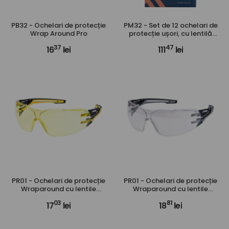
PB32 - Ochelari de protecție
PM32 - Set de 12 ochelari de
Wrap Around Pro
protecție ușori, cu lentilă
panoramică și protecție UV
37
47
16
lei
111
lei
PR01 - Ochelari de protecție
PR01 - Ochelari de protecție
Wraparound cu lentile
Wraparound cu lentile
transparente, galbene,
oglindă
03
81
17
lei
18
lei
fumurii