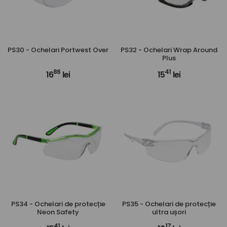
PS30 - Ochelari Portwest Over
PS32 - Ochelari Wrap Around
Plus
86
41
16
lei
15
lei
PS34 - Ochelari de protecție
PS35 - Ochelari de protecție
Neon Safety
ultra ușori
41
17