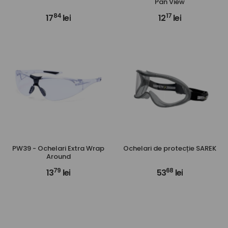
Pan View
84
17
17
lei
12
lei
PW39 - Ochelari Extra Wrap
Ochelari de protecție SAREK
Around
79
68
13
lei
53
lei