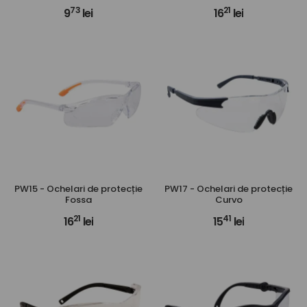
73
21
9
lei
16
lei
PW15 - Ochelari de protecție
PW17 - Ochelari de protecție
Fossa
Curvo
21
41
16
lei
15
lei