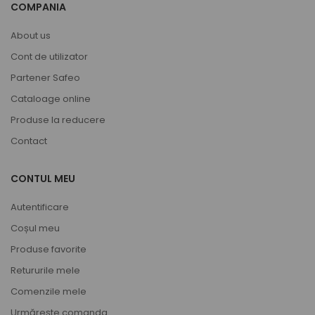
COMPANIA
About us
Cont de utilizator
Partener Safeo
Cataloage online
Produse la reducere
Contact
CONTUL MEU
Autentificare
Coșul meu
Produse favorite
Retururile mele
Comenzile mele
Urmărește comanda