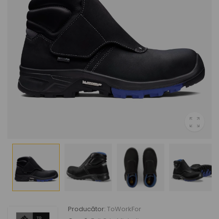
Producător:
ToWorkFor