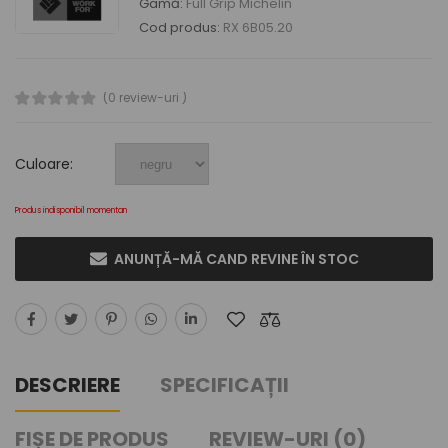
Gamă:
Full Grip Michelin
Cod produs:
RX 6B05.20
(0 review-uri )
Culoare:
Produs indisponibil momentan
ANUNȚĂ-MĂ CAND REVINE ÎN STOC
DESCRIERE
SPECIFICAȚII
FIȘE DE PRODUS
REVIEW-URI (0)