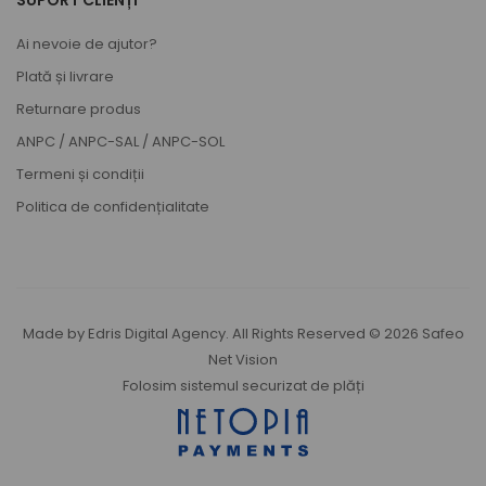
SUPORT CLIENȚI
Ai nevoie de ajutor?
Plată și livrare
Returnare produs
ANPC
/
ANPC-SAL
/
ANPC-SOL
Termeni și condiții
Politica de confidențialitate
Made by
Edris Digital Agency
. All Rights Reserved © 2026
Safeo
Net Vision
Folosim sistemul securizat de plăți